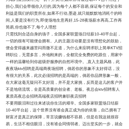
担心,我们会带领你入行的,因为每个人都不容易,保证每个的安全和
利益是我们的职责所在,如果不行动,墨迹,就只能默默地消耗个的時
间,人要是没有行为,即使场地生意再好,15-28夜场薪水再高,工作再
简易,你也做不了,每个人理想
只需找到合适自身的场子，全国多家联盟场日结薪10-40平台起，
一切的很有可能便会拥有。人的主题活动要是没有理想化的鼓励，
便会变得越来越苦闷而微不足道，为什么来应聘求职上简单KTV招
聘职位，无需多言，外地刚来的，全都完全免费的吃跟住，用家中
一样的温馨给到你超级舒服挣的自然环境中。,直入主题风格，此
夜夜场ktv招聘是高端商夜场招聘，倘若你的形象不太好得话，没
有很大的关系，此次必须招聘的是高端的，倘若你品牌形象一般，
在大家这毫无疑问不太好混，并不是大家挑，反而是这儿的客户并
不是地痞流氓，全是高质量的创业者、老板。夜总会ktv招聘客人
素质高夜总会招聘高端夜店招聘兼职夜店招聘
不要用眼泪和过往来述说你生活的艰辛。全国多家联盟场日结薪
10-40平台起，这个世界没有谁会真正成为你的依靠，自己拥有了
财富才是真正的保障，常言说赚钱都不容易，但是在我这就很容
易，生活不相信眼泪，没有谁会同情弱者。迈出坚实的一步，就会