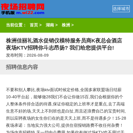
选择城市
当前位置：
首页
>
湖南
>
株洲
>
株洲佳丽礼酒水促销仪模特服务员商K夜总会酒店
夜场KTV招聘你斗志昂扬? 我们给您提供平台!
发布时间：2026-08-09
招聘信息内容
不要和别人攀比,夜场ktv面试时候定价格,全国多家联盟场日结薪
10-40平台起，能够做28我们不会让你做15百,我们会根据你的个
人整体条件排合适的待遇,保证你稳定的上班率才是重点,去了高端
生意不好的场,天天上不到班也是白扯,而且还浪费自己的宝贵时间,
所以应聘夜场的女生你们在的是天天上班,而不是待遇多少！15-28
夜场承诺：当地实力强大公司,提供住宿报销路费不收任何杂费！
为场内直招模特,无一切中介费用,如果你有做过场KTV也不用过于