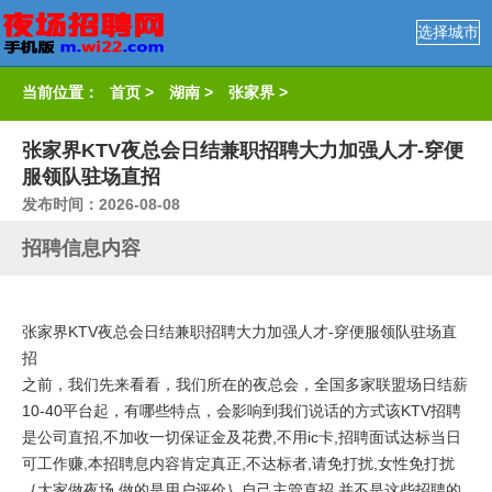
选择城市
当前位置：
首页
>
湖南
>
张家界
>
张家界KTV夜总会日结兼职招聘大力加强人才-穿便
服领队驻场直招
发布时间：2026-08-08
招聘信息内容
张家界KTV夜总会日结兼职招聘大力加强人才-穿便服领队驻场直
招
之前，我们先来看看，我们所在的夜总会，全国多家联盟场日结薪
10-40平台起，有哪些特点，会影响到我们说话的方式该KTV招聘
是公司直招,不加收一切保证金及花费,不用ic卡,招聘面试达标当日
可工作赚,本招聘息内容肯定真正,不达标者,请免打扰,女性免打扰
｛大家做夜场.做的是用户评价｝自己主管直招,并不是这些招聘的