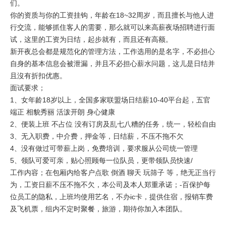
们。
你的资质与你的工资挂钩，年龄在18~32周岁，而且擅长与他人进
行交流，能够抓住客人的需要，那么就可以来高薪夜场招聘进行面
试，这里的工资为日结，起步就有，而且还有高额。
新开夜总会都是规范化的管理方法，工作选用的是名字，不必担心
自身的基本信息会被泄漏，并且不必担心薪水问题，这儿是日结并
且沒有折扣优惠。
面试要求；
1、女年龄18岁以上，全国多家联盟场日结薪10-40平台起，五官
端正 相貌秀丽 活泼开朗 身心健康
2、便装上班 不占位 没有订房及乱七八糟的任务，统一，轻松自由
3、无入职费，中介费，押金等，日结薪，不压不拖不欠
4、没有做过可带薪上岗，免费培训，要求服从公司统一管理
5、领队可爱可亲，贴心照顾每一位队员，更带领队员快速/
工作内容；在包厢内给客户点歌 倒酒 聊天 玩筛子 等，绝无正当行
为，工资日薪不压不拖不欠，本公司及本人郑重承诺；-百保护每
位员工的隐私，上班均使用艺名，不办ic卡，提供住宿，报销车费
及飞机票，组内不定时聚餐，旅游，期待你加入本团队。