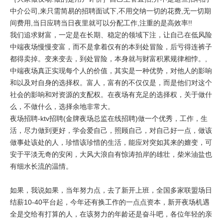
中介公司,来只需简易的招聘面试下,不用交纳一切的花费,无一切期
间费用,当日应聘当日夜里就可以分配工作,注重的是高效率!!
我们追求财富，一定是在长期、稳定的领域下注，让自己在低风险
中端夜场慢慢变富，而不是拿着仅有的本到处冒险，后亏得连裤子
都得卖掉。变来变去，到处冒险，本身就与财富积累规律相悖。,
中端夜场真正实现每个人的价值，其实是一种优势，对他人的影响
和以及对自身的选择权。富人，富有的不仅仅是，而是他们对这个
社会的影响和对资源的支配权。在夜场有充足的选择权，关于做什
么，不做什么，选择余地非常大。
夜场招聘-ktv招聘(金牌夜场总监在线招聘)做一个优秀，工作，生
活，尽力做到更好，学会爱自己，照顾自己，对自己好一点，做该
做事处该处的人，珍惜该珍惜的生活，能应对突如其来的嬗变，可
安于平淡无奇的安闲，大风大浪自有惊涛拍岸的雄壮，柴米油盐也
有细水长流的温情。
如果，我说如果，当年努力点，去了新开上班，全国多家联盟场日
结薪10-40平台起，今年还有换工作的一点点资本，新开夜场机遇
全是交给有打算的人，在该努力的年龄还是奋斗吧，各位年轻的亲