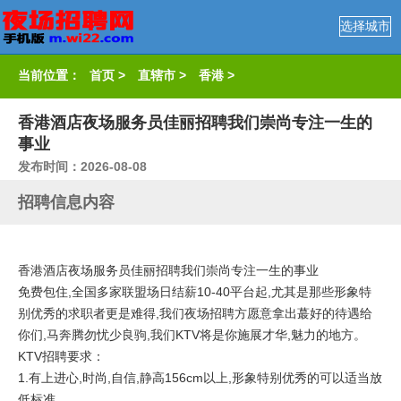
选择城市
当前位置：
首页
>
直辖市
>
香港
>
香港酒店夜场服务员佳丽招聘我们崇尚专注一生的
事业
发布时间：2026-08-08
招聘信息内容
香港酒店夜场服务员佳丽招聘我们崇尚专注一生的事业
免费包住,全国多家联盟场日结薪10-40平台起,尤其是那些形象特
别优秀的求职者更是难得,我们夜场招聘方愿意拿出蕞好的待遇给
你们,马奔腾勿忧少良驹,我们KTV将是你施展才华,魅力的地方。
KTV招聘要求：
1.有上进心,时尚,自信,静高156cm以上,形象特别优秀的可以适当放
低标准。