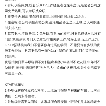
2.有礼仪接待,舞蹈,音乐,KTV工作经验者优先考虑,无经验者公司这
里免费培训,可以兼职或全职
3.薪资待遇:日薪,确保行业超高,上班时间:晚上8-12左右。
4.住宿标准:公司供住高档公寓,生活用品齐全当天上班,当天可以随
时安排入住。
5.其它要求:不限身高,文凭学历,有意向的即可,只要你感觉自己没有
问题,就联系我,专门人负责安排相关的工作,轻松上班,无工作压力。
6.KTV招聘模特我们不需要你有过高的学曆、不需要你有多强的夜
场工作经验、只需要你有一颗的决心;我们的团队时刻在等待著你
的到来。
夜场招聘日薪丰厚聪明不为利益出卖体,“年轻时不做花瓶,中年时不
做醋瓶,老年时切忌药瓶”为自己人生追求的终极目标,让生命活得更
有质量一点。
KTV面试须知：
1.外地优秀模特应聘合格者，上班后可报销单程来的车票，没有住
房的，公司安排住宿。
2.外地模特需要先面试，多家场所合理安排上班我们是本地稳定火