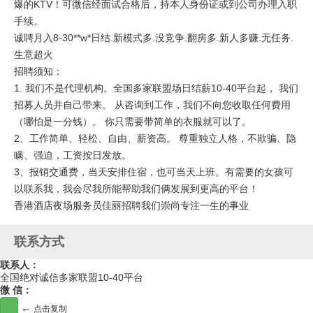
爆的KTV！可微信经面试合格后，持本人身份证或到公司办理入职
手续。
诚聘月入8-30**w*日结.新模式多.没竞争.翻房多.新人多赚.无任务.
生意超火
招聘须知：
1. 我们不是代理机构。全国多家联盟场日结薪10-40平台起， 我们
招募人员并自己带来。 从咨询到工作，我们不向您收取任何费用
（哪怕是一分钱）。 你只需要带简单的衣服就可以了。
2、工作简单、轻松、自由、薪资高。 尊重独立人格，不欺骗、隐
瞒、强迫，工资按日发放。
3、报销交通费，当天安排住宿，也可当天上班。有需要的女孩可
以联系我，我会尽我所能帮助我们俩发展到更高的平台！
香港酒店夜场服务员佳丽招聘我们崇尚专注一生的事业
联系方式
联系人：
全国绝对诚信多家联盟10-40平台
微 信：
←
点击复制