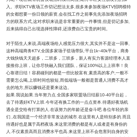
入。求职KTV夜场工作切记想法太多,很多来参加夜场KTV招聘模特
的女都想要一份日领的薪资,会在找工作之前事先先添加夜场招聘
方的联系方式,这对求职来说是非常重要的一件事情,但是切记多加,
后来搞得自己出现选择性障碍,还浪费自己宝贵的时间。
对于陌生人来说,高端夜场给人感觉压力很大,其实并不是这一回事,
这种高端商务KTV,全国多家场子驻场带队:平台1k~40k平台，商务
大钱快钱天天超多，二班多，三班多，新人有实力客源经理本人直
接推你上班，让你尽快融入我们团队，保证100%以上上班率！良
心靠谱日结！容易碰到的都是一些比较富有,素质高的客户,一般不
需要怎么喝,上班时间也较短,而低端场一般都是普通人消费不高才
去的地方,所以赚钱还是要来这边。
如果.我说如果.当年努力点.全国多家联盟场日结薪10-40平台起，
去了待遇好KTV上班.今年还有换工作的一点点资本.待遇好夜场机
遇全是交给有打算的人.在该努力的年龄还是奋斗吧.各位年轻的亲
们.,在我国是一个经济非常发达的城市.在这里有人是特别多的.而且
待遇好也是属于高档夜场.来这里消费的都是有人或者是有身份的
人.不仅素质高而且消费水平也高.来这里上班不会危害到自身的安