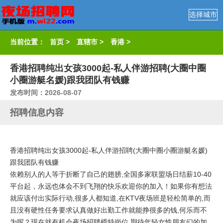
选择城市
当前位置：
首页
>
直辖市
>
香港
>
香港招聘纯出女孩3000起-私人伴游招聘(大圈中圈
小圈游艇名媛)跟我团队有钱赚
发布时间：2026-08-07
招聘信息内容
香港招聘纯出女孩3000起-私人伴游招聘(大圈中圈小圈游艇名媛)
跟我团队有钱赚
依赖别人的人等于折断了自己的翅膀,全国多家联盟场日结薪10-40
平台起，永远也体会不到飞翔的快乐欢迎你的加入！如果你有想法
就应该付出实际行动,很多人都知道,在KTV夜场班是轻松简单的,而
且没有硬性任务要求认真做好出勤工作就能挣很多的钱,何乐而不
为呢？现在就有机会夜场招聘模特岗位,期待年轻女性朋友们的加