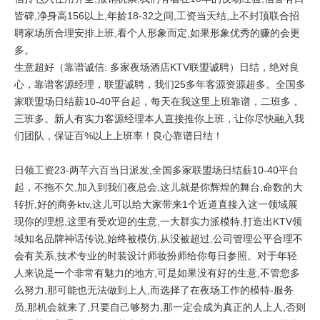
皆碑,净身高156以上,年龄18-32之间,工资当天结,上不封顶联合招
聘家场所合理安排上班,看个人形象而定,如果形象优秀的赚的会更
多。
生意超好（靠谱诚信: 多家夜场酒店KTV联盟诚聘）日结，绝对良
心，靠谱客源经理，联盟诚聘，我们25多年客源资源超多。全国多
家联盟场日结薪10-40平台起，每天在我这里上班靠谱，二班多，
三班多。新人有实力客源经理本人直接推你上班，让你尽快融入我
们团队，保证百%以上上班率！良心靠谱日结！
日领工资23-两芊六百当日派发,全国多家联盟场日结薪10-40平台
起，不拖不欠,加入到我们夜总会,这儿就是你辉煌的舞台,命数的大
转折,好的商务ktv,这儿可以给大家带来1个近道直接入这一领域展
现你的理想,这里有受欢迎的生意,一大群实力派模特,打造出KTV领
域知名品牌神话传说,始终被模仿,从没被超过,公司管理公平合理不
会有关系,技术专业的时装设计师妆扮师给你每日参照。对于年轻
人来说是一个非常有魅力的地方,可是如果没有好的生意,不管您多
么努力,那可能也无法做到上人,而选择了在夜场工作的模特-服务
员,那机会就来了,只要自己够努力,那一定会成为真正的人上人,否则