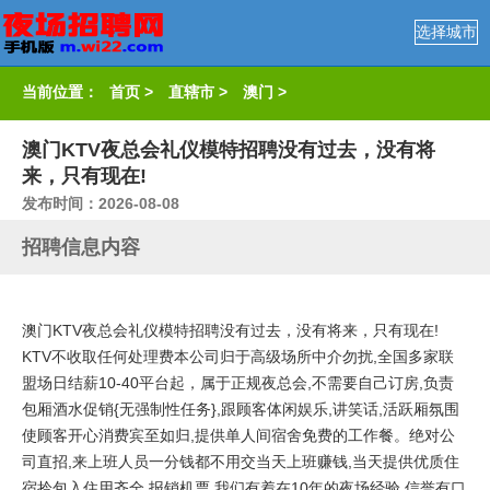
选择城市
当前位置：
首页
>
直辖市
>
澳门
>
澳门KTV夜总会礼仪模特招聘没有过去，没有将
来，只有现在!
发布时间：2026-08-08
招聘信息内容
澳门KTV夜总会礼仪模特招聘没有过去，没有将来，只有现在!
KTV不收取任何处理费本公司归于高级场所中介勿扰,全国多家联
盟场日结薪10-40平台起，属于正规夜总会,不需要自己订房,负责
包厢酒水促销{无强制性任务},跟顾客体闲娱乐,讲笑话,活跃厢氛围
使顾客开心消费宾至如归,提供单人间宿舍免费的工作餐。绝对公
司直招,来上班人员一分钱都不用交当天上班赚钱,当天提供优质住
宿拎包入住用齐全,报销机票,我们有着在10年的夜场经验,信誉有口