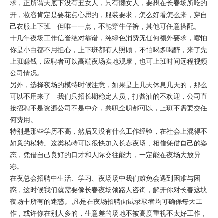
求，正所谓天底下没有丑女人，只有懒女人，要想在长春场所吃的
开，妆容肯定是要花点心思的，服装要求，怎么好看怎么来，穿自
己衣服上下班，但唯一一点，不能穿牛仔裤，其他可任意搭配。
十几年夜场工作信誉绝对靠谱，纯绿色消费无任何额外要求，哪怕
你是小白都不用担心，上下班都有人照顾，不怕喝多喝醉，来了先
上班赚钱，应聘者可以高端夜场实地观摩，也可上班时间远程视频
公司情况。
另外，选择夜场的模特时候注意，如果是上几天休息几天的，那么
可以不用来了，我们只招长期稳定人员，打酱油的不欢迎，公司直
接招聘不是资源公司不是中介，兼职全职都可以，上班不需要交任
何费用。
特别是那些学历不高，然后又没有什么工作经验，在社会上混得不
如意的模特。这类模特可以很快加入长春夜场，相信凭借自己的姿
态，凭借自己良好的口才和人际交往能力，一定能在夜场大放异
彩。
在夜总会招聘中生活、学习、夜场场中我们难免会遇到困难与困
惑，这时候我们就需要像长春夜场领路人咨询，解开你对长春这块
夜场中所有的迷惑。,凡是在夜场招聘面试录取者均可确保每天工
作，或许你在别人多的，生意差的场地不被高度重视不太好工作，