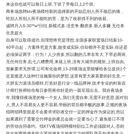
来这你也就可以每日上班,下班了早每日上2个班。
商务场急聘ktv夜场模特新的选择新的开始忍别人所不能忍的痛，
吃别人所别人所不能吃的苦，是为了收获得不到的收获。
诚聘月入8-30**w*日结.新模式多.没竞争.翻房多.新人多赚.无任务.
生意超火
自身可以取得成功,但理想终究是理想,全国多家联盟场日结薪10-
40平台起，方案终究是方案,能变成实际,但却都并不是实际,你还是
必须保证两字：行为！人少房多,所以翻的几率非常大,下早必两班,
无任何任务,乱七八糟费用,来就上班,没有大城市的规矩,上班自由,
形象要求无所谓,公司有化妆师,13-28夜场这里能够给各位提供1个
近直接进入这种行业施展你的梦想,这里有受大家喜爱的好生意,一
大群实力派演员模特,打造好是行业一线品牌神,技术专业的时装设
计师打扮师给你每日参照将你好是的一面呈现出去。我在夜场多
年,我懂得夜场里的每一个女人,我们无需自卑,无需不好意思,面对别
人,男人不容易女人更不容易,华丽的背后都辛酸的故事,正规的夜场
招聘招聘里面是不会要求求职者交付一定的押金作为保证的,所以
如果遇到了需要交付押金的夜总会就一定要当心了,避免签订不理
的劳动合同条约。找KTV夜场招聘模特职位工作必须跟对人,否则
你走的弯路越多吃点苦就越多当地有实力的团队我不知道有多少,