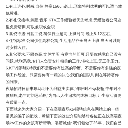
1.有上进心,时尚,自信,静高156cm以上,形象特别优秀的可以适当放
低标准。
2.有礼仪接待,舞蹈,音乐,KTV工作经验者优先考虑,无经验者公司这
里免费培训,可以兼职或全职
3.薪资待遇:日薪工资,确保行业超高,上班时间:晚上8-12左右。
4.住宿标准:公司供住高档公寓,生活用品齐全当天上班,当天可以随
时安排入住。
5.其它要求:不限身高,文凭学历,有意向的即可,只要你感觉自己没有
问题,就联系我,专门人负责安排相关的工作,轻松上班,无工作压力。
6.KTV招聘模特我们不需要你有过高的学曆、不需要你有多强的夜
场工作经验、只需要你有一颗的决心;我们的团队时刻在等待著你
的到来。
夜场招聘日薪丰厚聪明不为利益出卖体,“年轻时不做花瓶,中年时不
做醋瓶,老年时切忌药瓶”为自己人生追求的终极目标,让生命活得更
有质量一点。
下面就来为大家介绍一下在高端夜场ktv招聘信息在网站上的一些
常见的骗子的把戏，希望下面的这些介绍能够对各位正在找高端夜
场ktv工作的女孩有所帮助。靠谱诚信: 我们领做了26年，我们自己