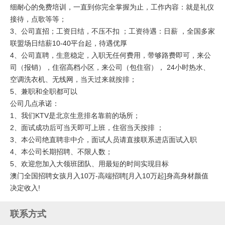
细耐心的免费培训，一直到你完全掌握为止，工作内容：就是礼仪
接待，点歌等等；
3、公司直招；工资日结，不压不扣 ；工资待遇：日薪 ，全国多家
联盟场日结薪10-40平台起，待遇优厚
4、公司直聘，生意稳定，入职无任何费用，带够路费即可，来公
司（报销），住宿高档小区，来公司（包住宿）， 24小时热水、
空调洗衣机、无线网，当天过来就按排；
5、兼职和全职都可以
公司几点承诺：
1、我们KTV是
北京
生意排名靠前的场所；
2、面试成功后可当天即可上班，住宿当天按排 ；
3、本公司绝直聘非中介，面试人员请直接联系进店面试入职
4、本公司长期招聘、不限人数；
5、欢迎您加入大领班团队、用最短的时间实现目标
澳门全国招聘女孩月入10万-高端招聘[月入10万起]身高身材颜值
决定收入!
联系方式