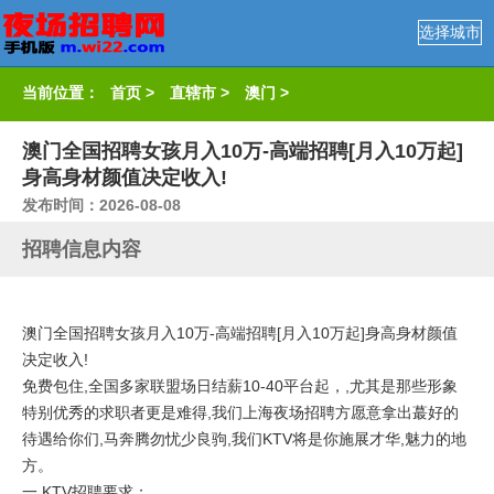
选择城市
当前位置：
首页
>
直辖市
>
澳门
>
澳门全国招聘女孩月入10万-高端招聘[月入10万起]
身高身材颜值决定收入!
发布时间：2026-08-08
招聘信息内容
澳门全国招聘女孩月入10万-高端招聘[月入10万起]身高身材颜值
决定收入!
免费包住,全国多家联盟场日结薪10-40平台起，,尤其是那些形象
特别优秀的求职者更是难得,我们上海夜场招聘方愿意拿出蕞好的
待遇给你们,马奔腾勿忧少良驹,我们KTV将是你施展才华,魅力的地
方。
一.KTV招聘要求：