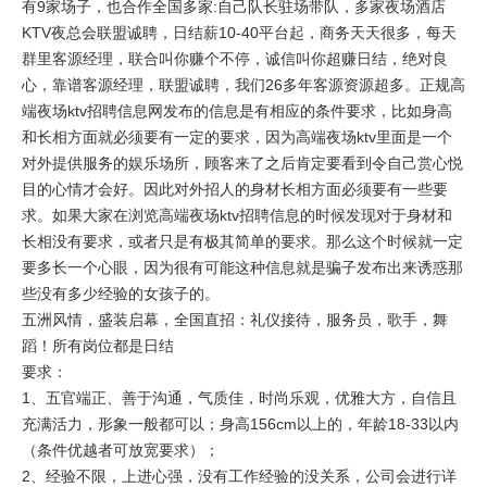
有9家场子，也合作全国多家:自己队长驻场带队，多家夜场酒店
KTV夜总会联盟诚聘，日结薪10-40平台起，商务天天很多，每天
群里客源经理，联合叫你赚个不停，诚信叫你超赚日结，绝对良
心，靠谱客源经理，联盟诚聘，我们26多年客源资源超多。正规高
端夜场ktv招聘信息网发布的信息是有相应的条件要求，比如身高
和长相方面就必须要有一定的要求，因为高端夜场ktv里面是一个
对外提供服务的娱乐场所，顾客来了之后肯定要看到令自己赏心悦
目的心情才会好。因此对外招人的身材长相方面必须要有一些要
求。如果大家在浏览高端夜场ktv招聘信息的时候发现对于身材和
长相没有要求，或者只是有极其简单的要求。那么这个时候就一定
要多长一个心眼，因为很有可能这种信息就是骗子发布出来诱惑那
些没有多少经验的女孩子的。
五洲风情，盛装启幕，全国直招：礼仪接待，服务员，歌手，舞
蹈！所有岗位都是日结
要求：
1、五官端正、善于沟通，气质佳，时尚乐观，优雅大方，自信且
充满活力，形象一般都可以；身高156cm以上的，年龄18-33以内
（条件优越者可放宽要求）；
2、经验不限，上进心强，没有工作经验的没关系，公司会进行详